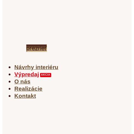
MODERNÁ SEDACIA
SÚPRAVA POSH SAM
prezrieť
Návrhy interiéru
Výpredaj
O nás
Realizácie
Kontakt