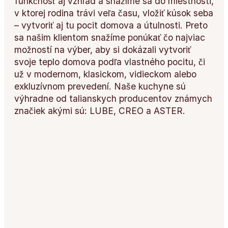
funkčnosť aj vzhľad a snažíme sa do miestnosti,
v ktorej rodina trávi veľa času, vložiť kúsok seba
– vytvoriť aj tu pocit domova a útulnosti. Preto
sa našim klientom snažíme ponúkať čo najviac
možností na výber, aby si dokázali vytvoriť
svoje teplo domova podľa vlastného pocitu, či
už v modernom, klasickom, vidieckom alebo
exkluzívnom prevedení. Naše kuchyne sú
výhradne od talianskych producentov známych
značiek akými sú: LUBE, CREO a ASTER.