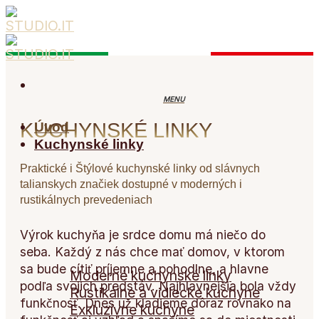
Skip
to
content
KUCHYNSKÉ LINKY
Úvod
Kuchynské linky
Praktické i Štýlové kuchynské linky od slávnych
talianskych značiek dostupné v moderných i
rustikálnych prevedeniach
Kuchynské linky
Výrok kuchyňa je srdce domu má niečo do
seba. Každý z nás chce mať domov, v ktorom
sa bude cítiť príjemne a pohodlne, a hlavne
Moderné kuchynské linky
podľa svojich predstáv. Najhlavnejšia bola vždy
Rustikálne a vidiecke kuchyne
funkčnosť. Dnes už kladieme dôraz rovnako na
Exkluzívne kuchyne