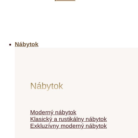
Nábytok
Nábytok
Moderný nábytok
Klasický a rustikálny nábytok
Exkluzívny moderný nábytok