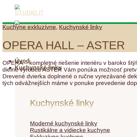
Skip
to
content
Kuchyne exkluzívne
,
Kuchynské linky
OPERA HALL – ASTER
Úvod
OPERA – kompletné riešenie interiéru v baroko štýle
Kuchynské linky
dielne výrobcu ASTER Vám ponúka možnosť pretvoriť 
Drevené dvierka doplnené o ručne vyrezávané dekory
tých odvážnejších máme v ponuke prevedenie dopln
Kuchynské linky
Moderné kuchynské linky
Rustikálne a vidiecke kuchyne
Exkluzívne kuchyne