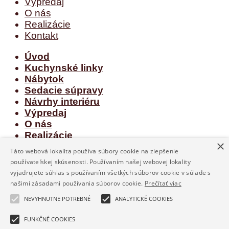
Výpredaj
O nás
Realizácie
Kontakt
Úvod
Kuchynské linky
Nábytok
Sedacie súpravy
Návrhy interiéru
Výpredaj
O nás
Realizácie
×
Kontakt
Táto webová lokalita používa súbory cookie na zlepšenie
používateľskej skúsenosti. Používaním našej webovej lokality
Prihlásenie
vyjadrujete súhlas s používaním všetkých súborov cookie v súlade s
našimi zásadami používania súborov cookie.
Prečítať viac
Používateľské meno alebo e-mailová adresa
*
NEVYHNUTNE POTREBNÉ
ANALYTICKÉ COOKIES
FUNKČNÉ COOKIES
Heslo
*