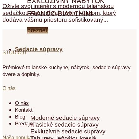
EXKLUZÍVNY NÁBYTOK
Oživte svoj interiér s modernou talianskou
sedačkou Astor, dizajnovým kúskom, ktorý
FRANCO BIANCHINI
dodáva vášmu priestoru sofistikovaný...
prezrieť
Sedacie súpravy
STUDIO.IT
Prémiové talianske kuchyne, nábytok, sedacie súpravy,
dvere a doplnky.
O nás
Sedacie súpravy
O nás
Kontakt
Blog
Moderné sedacie súpravy
Predajne
Klasické sedacie súpravy
Exkluzívne sedacie súpravy
Taburety, leňošky, kreslá
Naša ponuka