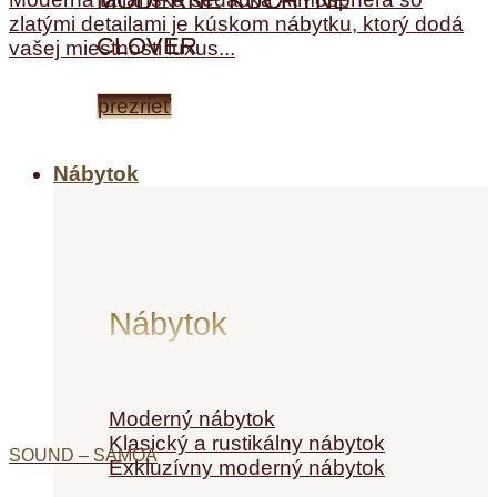
MODERNÉ KUCHYNE
zlatými detailami je kúskom nábytku, ktorý dodá
CLOVER
vašej miestnosti luxus...
prezrieť
Nábytok
Nábytok
Moderný nábytok
Klasický a rustikálny nábytok
SOUND – SAMOA
Exkluzívny moderný nábytok