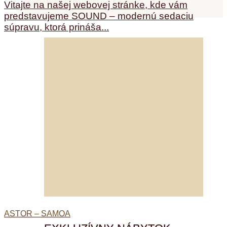
Vitajte na našej webovej stránke, kde vám
predstavujeme SOUND – modernú sedaciu
súpravu, ktorá prináša...
ASTOR – SAMOA