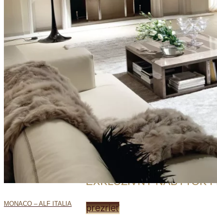
EXKLUZÍVNY NÁBYTOK F
MONACO – ALF ITALIA
prezrieť