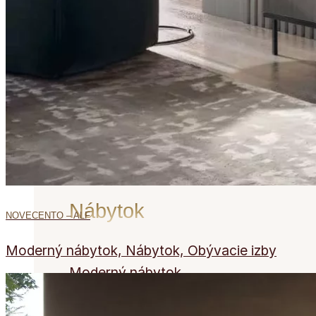
prezrieť
Nábytok
Nábytok
NOVECENTO – ALF
Moderný nábytok, Nábytok, Obývacie izby
Moderný nábytok
Klasický a rustikálny nábytok
Exkluzívny moderný nábytok