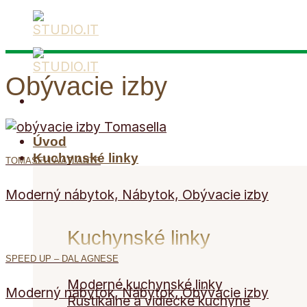
Skip
to
content
Obývacie izby
Úvod
Kuchynské linky
TOMASELLA ATLANTE
Moderný nábytok, Nábytok, Obývacie izby
Kuchynské linky
SPEED UP – DAL AGNESE
Moderné kuchynské linky
Moderný nábytok, Nábytok, Obývacie izby
Rustikálne a vidiecke kuchyne