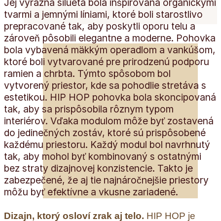
Jej výrazná silueta bola inšpirovaná organickými
tvarmi a jemnými líniami, ktoré boli starostlivo
prepracované tak, aby poskytli oporu telu a
zároveň pôsobili elegantne a moderne. Pohovka
bola vybavená mäkkým operadlom a vankúšom,
ktoré boli vytvarované pre prirodzenú podporu
ramien a chrbta. Týmto spôsobom bol
vytvorený priestor, kde sa pohodlie stretáva s
estetikou. HIP HOP pohovka bola skoncipovaná
tak, aby sa prispôsobila rôznym typom
interiérov. Vďaka modulom môže byť zostavená
do jedinečných zostáv, ktoré sú prispôsobené
každému priestoru. Každý modul bol navrhnutý
tak, aby mohol byť kombinovaný s ostatnými
bez straty dizajnovej konzistencie. Takto je
zabezpečené, že aj tie najnáročnejšie priestory
môžu byť efektívne a vkusne zariadené.
Dizajn, ktorý osloví zrak aj telo.
HIP HOP je