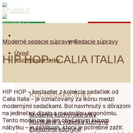
Skip
to
content
Moderné sedacie súpravy
,
Sedacie súpravy
Úvod
HIP HOP- CALIA ITALIA
Kuchynské linky
HIP HOP – bestseller z kolekcie sedačiek od
Kuchynské linky
Calia Italia – je označovaný za ikonu medzi
modernými sedačkami. Bol navrhnutý s dôrazom
na jedinečný dizajn a maximálnu ergonómiu.
Moderné kuchynské linky
Tento model nie je len obyčajným kusom
Rustikálne a vidiecke kuchyne
nábytku – je zážitkom, ktorý je potrebné zažiť.
Exkluzívne kuchyne