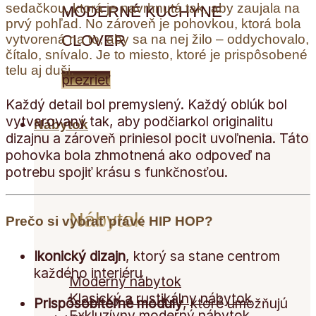
sedačkou, ktorá je navrhnutá tak, aby zaujala na
MODERNÉ KUCHYNE
prvý pohľad. No zároveň je pohovkou, ktorá bola
vytvorená na to, aby sa na nej žilo – oddychovalo,
CLOVER
čítalo, snívalo. Je to miesto, ktoré je prispôsobené
telu aj duši.
prezrieť
Každý detail bol premyslený. Každý oblúk bol
vytvarovaný tak, aby podčiarkol originalitu
Nábytok
dizajnu a zároveň priniesol pocit uvoľnenia. Táto
pohovka bola zhmotnená ako odpoveď na
potrebu spojiť krásu s funkčnosťou.
Nábytok
Prečo si vybrať práve HIP HOP?
Ikonický dizajn
, ktorý sa stane centrom
každého interiéru
Moderný nábytok
Klasický a rustikálny nábytok
Prispôsobiteľné moduly
, ktoré umožňujú
Exkluzívny moderný nábytok