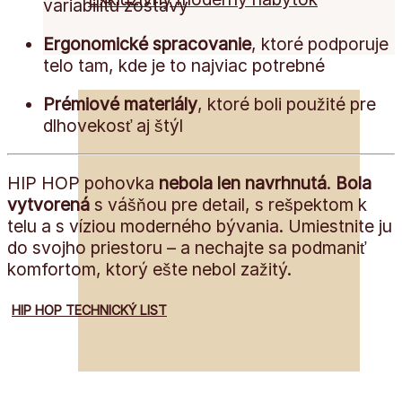
variabilitu zostavy
Ergonomické spracovanie
, ktoré podporuje
telo tam, kde je to najviac potrebné
Prémiové materiály
, ktoré boli použité pre
dlhovekosť aj štýl
HIP HOP pohovka
nebola len navrhnutá
.
Bola
vytvorená
s vášňou pre detail, s rešpektom k
telu a s víziou moderného bývania. Umiestnite ju
do svojho priestoru – a nechajte sa podmaniť
komfortom, ktorý ešte nebol zažitý.
HIP HOP TECHNICKÝ LIST