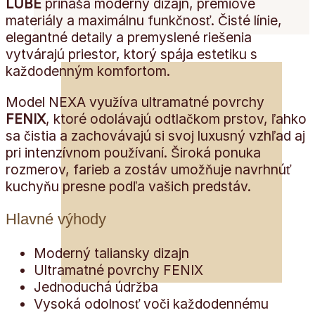
LUBE
prináša moderný dizajn, prémiové
materiály a maximálnu funkčnosť. Čisté línie,
elegantné detaily a premyslené riešenia
vytvárajú priestor, ktorý spája estetiku s
každodenným komfortom.
Model NEXA využíva ultramatné povrchy
FENIX
, ktoré odolávajú odtlačkom prstov, ľahko
sa čistia a zachovávajú si svoj luxusný vzhľad aj
pri intenzívnom používaní. Široká ponuka
rozmerov, farieb a zostáv umožňuje navrhnúť
kuchyňu presne podľa vašich predstáv.
Hlavné výhody
Moderný taliansky dizajn
Ultramatné povrchy FENIX
Jednoduchá údržba
Vysoká odolnosť voči každodennému