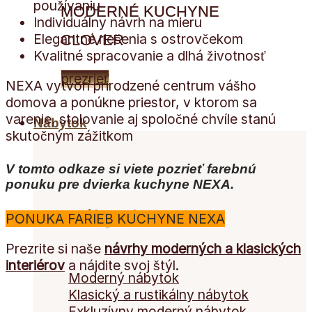
používaniu
MODERNÉ KUCHYNE
Individuálny návrh na mieru
Elegantné riešenia s ostrovčekom
CLOVER
Kvalitné spracovanie a dlhá životnosť
prezrieť
NEXA vytvorí prirodzené centrum vášho
domova a ponúkne priestor, v ktorom sa
varenie, stolovanie aj spoločné chvíle stanú
Nábytok
skutočným zážitkom
V tomto odkaze si viete pozrieť farebnú
ponuku pre dvierka kuchyne NEXA.
Nábytok
PONUKA FARIEB KUCHYNE NEXA
Prezrite si naše
návrhy moderných a klasických
interiérov
a nájdite svoj štýl.
Moderný nábytok
Klasický a rustikálny nábytok
Exkluzívny moderný nábytok