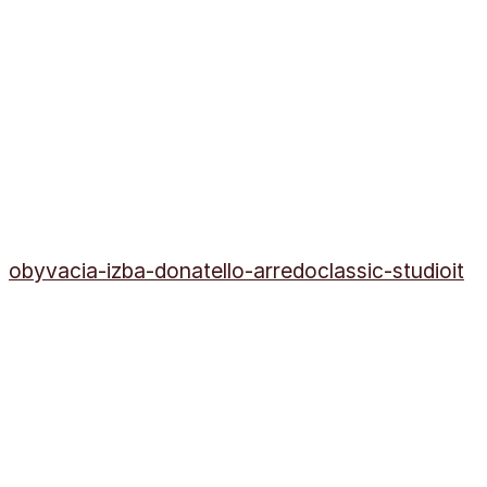
obyvacia-izba-donatello-arredoclassic-studioit