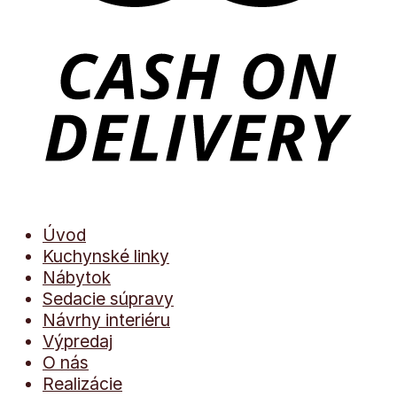
Úvod
Kuchynské linky
Nábytok
Sedacie súpravy
Návrhy interiéru
Výpredaj
O nás
Realizácie