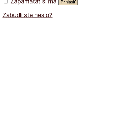
Zapamätať si ma
Prihlásiť
Zabudli ste heslo?