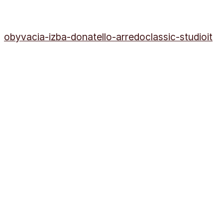
obyvacia-izba-donatello-arredoclassic-studioit