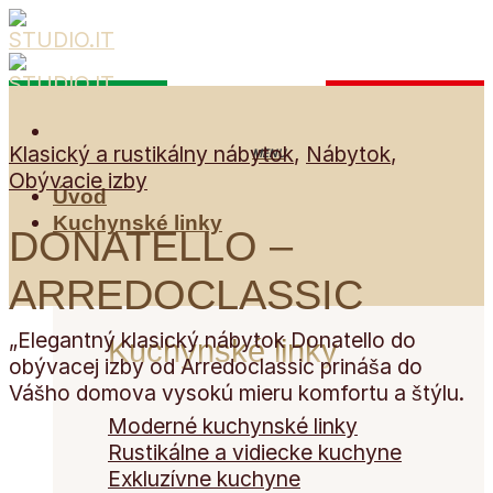
Skip
to
content
Klasický a rustikálny nábytok
,
Nábytok
,
Obývacie izby
Úvod
Kuchynské linky
DONATELLO –
ARREDOCLASSIC
„Elegantný klasický nábytok Donatello do
Kuchynské linky
obývacej izby od Arredoclassic prináša do
Vášho domova vysokú mieru komfortu a štýlu.
Moderné kuchynské linky
Rustikálne a vidiecke kuchyne
Exkluzívne kuchyne