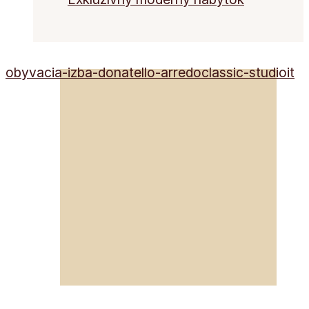
obyvacia-izba-donatello-arredoclassic-studioit