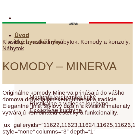
Skip
to
content
Úvod
Klasický a rustikálny nábytok
,
Komody a konzoly
,
Kuchynské linky
Nábytok
KOMODY – MINERVA
Kuchynské linky
Originálne komody Minerva prinášajú do vášho
Moderné kuchynské linky
domova dotyk talianskeho umenia a tradície.
Rustikálne a vidiecke kuchyne
Elegantné línie, štýlový dizajn a kvalitné materiály
Exkluzívne kuchyne
vytvárajú kombináciu estetiky a funkcionality.
[ux_galleryids=“11622,11623,11624,11625,11626
style=“none“ columns=“3″ depth=“1″