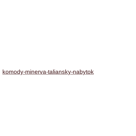
komody-minerva-taliansky-nabytok