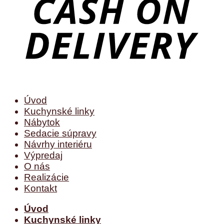
Úvod
Kuchynské linky
Nábytok
Sedacie súpravy
Návrhy interiéru
Výpredaj
O nás
Realizácie
Kontakt
Úvod
Kuchynské linky