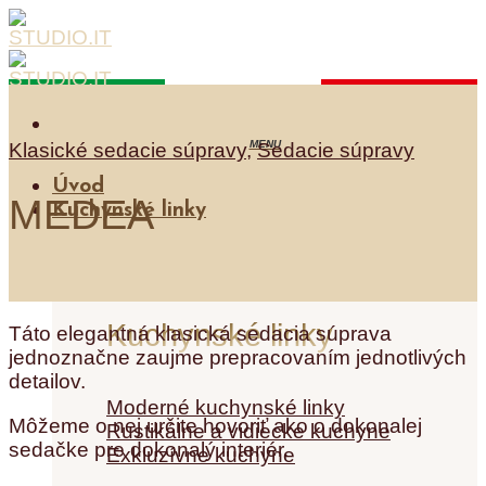
Skip
to
content
Klasické sedacie súpravy
,
Sedacie súpravy
Úvod
MEDEA
Kuchynské linky
Kuchynské linky
Táto elegantná klasická sedacia súprava
jednoznačne zaujme prepracovaním jednotlivých
detailov.
Moderné kuchynské linky
Môžeme o nej určite hovoriť ako o dokonalej
Rustikálne a vidiecke kuchyne
sedačke pre dokonalý interiér.
Exkluzívne kuchyne