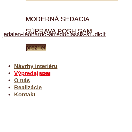
MODERNÁ SEDACIA
SÚPRAVA POSH SAM
jedalen-leonardo-arredoclassis-studioit
prezrieť
Návrhy interiéru
Výpredaj
O nás
Realizácie
Kontakt