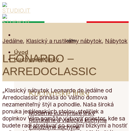
Skip
to
content
Jedálne
,
Klasický a rustikálny nábytok
,
Nábytok
Úvod
LEONARDO –
Kuchynské linky
ARREDOCLASSIC
„Klasický nábytok Leonardo do jedálne od
Kuchynské linky
Arredoclassic prináša do Vášho domova
nezameniteľný štýl a pohodlie. Naša široká
ponuka jedálenských stolov, stoličiek a
Moderné kuchynské linky
doplnkov Vám pomôže vytvoriť priestor, kde sa
Rustikálne a vidiecke kuchyne
budete radi stretávať so svojimi blízkymi a hostiť
Exkluzívne kuchyne