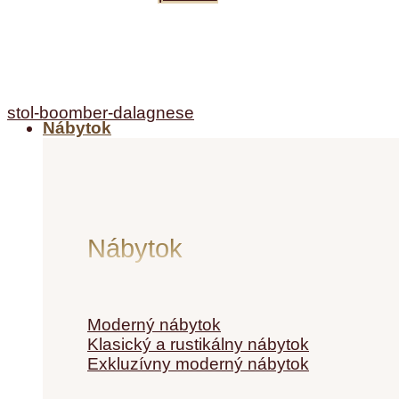
stol-boomber-dalagnese
Nábytok
Nábytok
Moderný nábytok
Klasický a rustikálny nábytok
Exkluzívny moderný nábytok