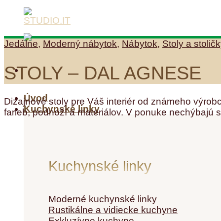
Skip
to
content
Jedálne
,
Moderný nábytok
,
Nábytok
,
Stoly a stolič
STOLY – DAL AGNESE
Úvod
Dizajnové stoly pre Váš interiér od známeho výrob
Kuchynské linky
farieb, podnoží a materiálov. V ponuke nechýbajú s
Kuchynské linky
Moderné kuchynské linky
Rustikálne a vidiecke kuchyne
Exkluzívne kuchyne