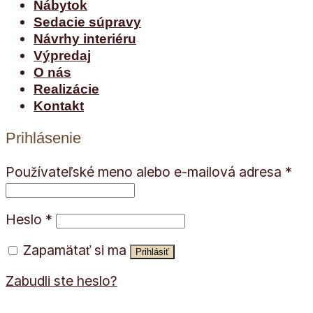
Nábytok
Sedacie súpravy
Návrhy interiéru
Výpredaj
O nás
Realizácie
Kontakt
Prihlásenie
Používateľské meno alebo e-mailová adresa
*
Heslo
*
Zapamätať si ma
Prihlásiť
Zabudli ste heslo?