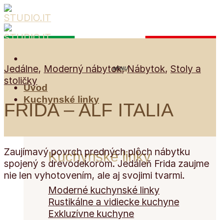
Skip
to
content
Jedálne
,
Moderný nábytok
,
Nábytok
,
Stoly a
stoličky
Úvod
Kuchynské linky
FRIDA – ALF ITALIA
Zaujímavý povrch predných plôch nábytku
Kuchynské linky
spojený s drevodekorom. Jedáleň Frida zaujme
nie len vyhotovením, ale aj svojimi tvarmi.
Moderné kuchynské linky
Rustikálne a vidiecke kuchyne
Exkluzívne kuchyne