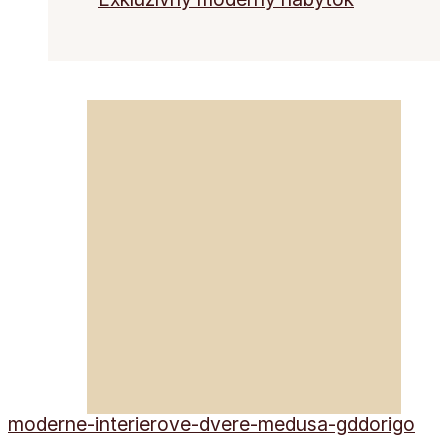
moderne-interierove-dvere-medusa-gddorigo