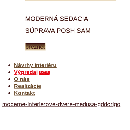
MODERNÁ SEDACIA
SÚPRAVA POSH SAM
prezrieť
Návrhy interiéru
Výpredaj
O nás
Realizácie
Kontakt
moderne-interierove-dvere-medusa-gddorigo