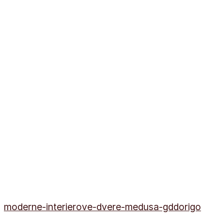
moderne-interierove-dvere-medusa-gddorigo