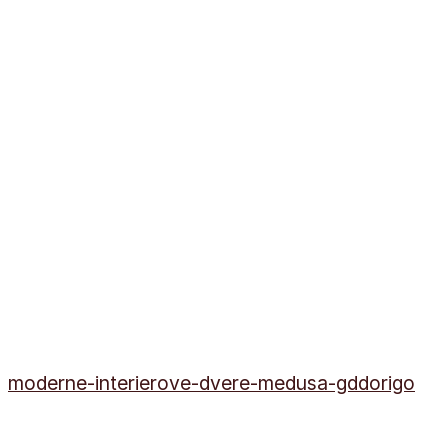
moderne-interierove-dvere-medusa-gddorigo