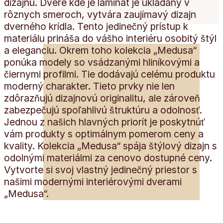
dizajnu. Dvere kde je laminát je ukladaný v
rôznych smeroch, vytvára zaujímavý dizajn
dverného krídla. Tento jedinečný prístup k
materiálu prináša do vášho interiéru osobitý štýl
a eleganciu. Okrem toho kolekcia „Medusa“
ponúka modely so vsádzanými hliníkovými a
čiernymi profilmi. Tie dodávajú celému produktu
moderný charakter. Tieto prvky nie len
zdôrazňujú dizajnovú originalitu, ale zároveň
zabezpečujú spoľahlivú štruktúru a odolnosť.
Jednou z našich hlavných priorít je poskytnúť
vám produkty s optimálnym pomerom ceny a
kvality. Kolekcia „Medusa“ spája štýlový dizajn s
odolnými materiálmi za cenovo dostupné ceny.
Vytvorte si svoj vlastný jedinečný priestor s
našimi modernými interiérovými dverami
„Medusa“.