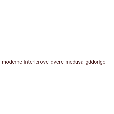
moderne-interierove-dvere-medusa-gddorigo