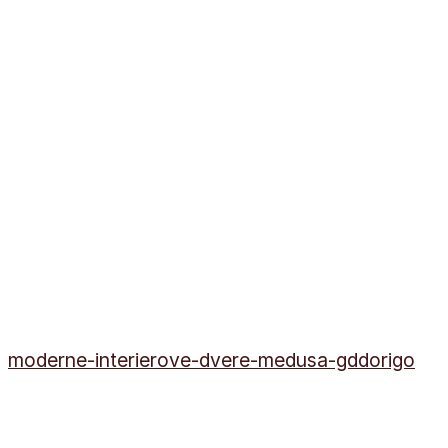
moderne-interierove-dvere-medusa-gddorigo