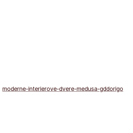
moderne-interierove-dvere-medusa-gddorigo