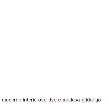
moderne-interierove-dvere-medusa-gddorigo