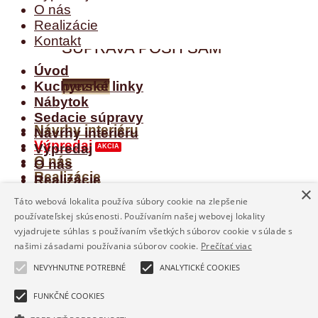
O nás
MODERNÁ SEDACIA
Realizácie
Kontakt
SÚPRAVA POSH SAM
Úvod
Kuchynské linky
prezrieť
Nábytok
Sedacie súpravy
Návrhy interiéru
Návrhy interiéru
Výpredaj
Výpredaj
O nás
O nás
Realizácie
Realizácie
×
Kontakt
Kontakt
Táto webová lokalita používa súbory cookie na zlepšenie
používateľskej skúsenosti. Používaním našej webovej lokality
Prihlásenie
vyjadrujete súhlas s používaním všetkých súborov cookie v súlade s
našimi zásadami používania súborov cookie.
Prečítať viac
Používateľské meno alebo e-mailová adresa
*
NEVYHNUTNE POTREBNÉ
ANALYTICKÉ COOKIES
FUNKČNÉ COOKIES
Heslo
*