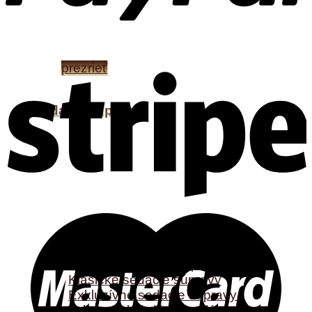
EXKLUZÍVNY NÁBYTOK
FRANCO BIANCHINI
prezrieť
Sedacie súpravy
Sedacie súpravy
Moderné sedacie súpravy
Klasické sedacie súpravy
Exkluzívne sedacie súpravy
Taburety, leňošky, kreslá