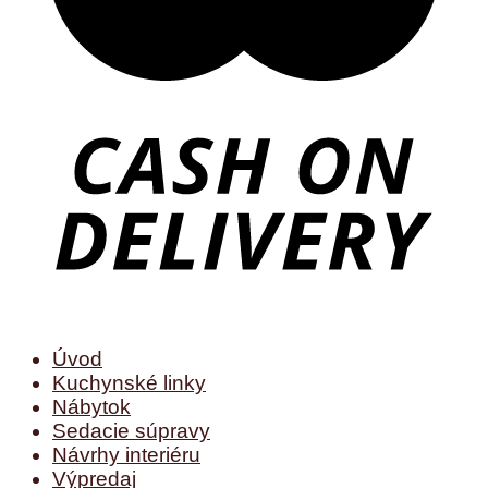
Úvod
Kuchynské linky
Nábytok
Sedacie súpravy
Návrhy interiéru
Výpredaj