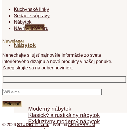
MODERNÉ KUCHYNE
Kuchynské linky
CLOVER
Sedacie súpravy
Nábytok
prezrieť
Návrhy interiéru
Newsletter
Nábytok
Nenechajte si ujsť najnovšie informácie zo sveta
interiérového dizajnu a nové produkty v našej ponuke.
Zaregistrujte sa na odber noviniek.
Nábytok
Moderný nábytok
Klasický a rustikálny nábytok
Exkluzívny moderný nábytok
© 2026
STUDIO.IT s.r.o.
| Web od
ARTVERSUM