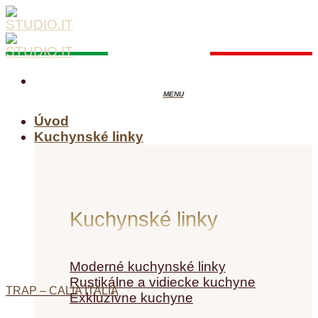
Skip
to
content
Úvod
Kuchynské linky
Kuchynské linky
Moderné kuchynské linky
Rustikálne a vidiecke kuchyne
TRAP – CALIA ITALIA
Exkluzívne kuchyne