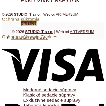
EXKLUZÍVNY NÁBYTOK
FRANCO BIANCHINI
© 2026
STUDIO.IT s.r.o.
| Web od
ARTVERSUM
Ochrana súkromia
prezrieť
© 2026
STUDIO.IT s.r.o.
| Web od
ARTVERSUM
Ochrana súkromia
Cookies
Sedacie súpravy
Sedacie súpravy
Moderné sedacie súpravy
Klasické sedacie súpravy
Exkluzívne sedacie súpravy
Taburety, leňošky, kreslá