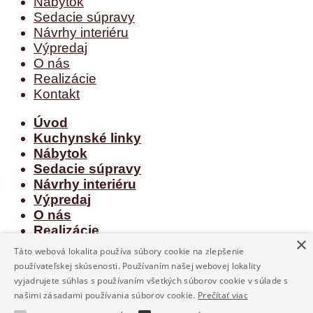
Nábytok
Sedacie súpravy
Návrhy interiéru
Výpredaj
O nás
Realizácie
Kontakt
Úvod
Kuchynské linky
Nábytok
Sedacie súpravy
Návrhy interiéru
Výpredaj
O nás
Realizácie
×
Kontakt
Táto webová lokalita používa súbory cookie na zlepšenie
používateľskej skúsenosti. Používaním našej webovej lokality
Prihlásenie
vyjadrujete súhlas s používaním všetkých súborov cookie v súlade s
našimi zásadami používania súborov cookie.
Prečítať viac
Používateľské meno alebo e-mailová adresa
*