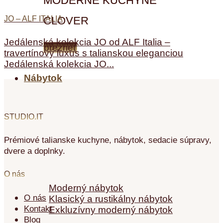
MODERNÉ KUCHYNE
JO – ALF ITALIA
CLOVER
Jedálenská kolekcia JO od ALF Italia –
prezrieť
travertínový luxus s talianskou eleganciou
Jedálenská kolekcia JO...
Nábytok
STUDIO.IT
Prémiové talianske kuchyne, nábytok, sedacie súpravy,
Nábytok
dvere a doplnky.
O nás
Moderný nábytok
O nás
Klasický a rustikálny nábytok
Kontakt
Exkluzívny moderný nábytok
Blog