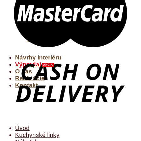
MODERNÁ SEDACIA
SÚPRAVA POSH SAM
prezrieť
Návrhy interiéru
Výpredaj
O nás
Realizácie
Kontakt
Úvod
Kuchynské linky