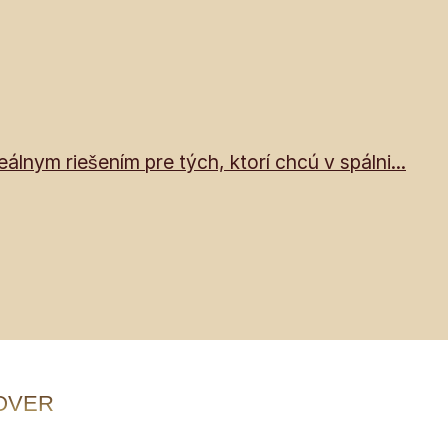
lnym riešením pre tých, ktorí chcú v spálni...
OVER