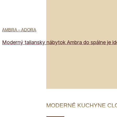
AMBRA – ADORA
Moderný taliansky nábytok Ambra do spálne je ideá
MODERNÉ KUCHYNE CL