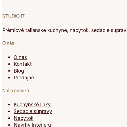
STUDIO.IT
Prémiové talianske kuchyne, nábytok, sedacie súpravy
O nás
O nás
Kontakt
Blog
Predajne
Naša ponuka
Kuchynské linky
Sedacie súpravy
Nábytok
Návrhy interiéru