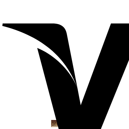
EXKLUZÍVNY NÁBYTOK F
prezrieť