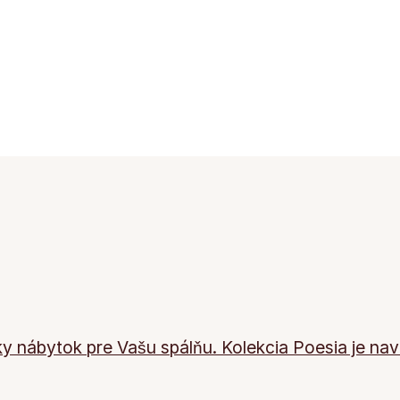
ky nábytok pre Vašu spálňu. Kolekcia Poesia je navr