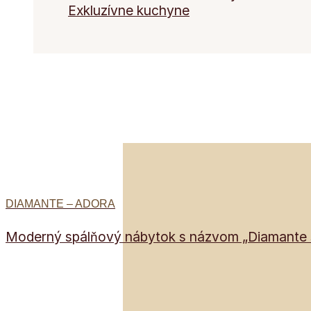
Exkluzívne kuchyne
DIAMANTE – ADORA
Moderný spálňový nábytok s názvom „Diamante so