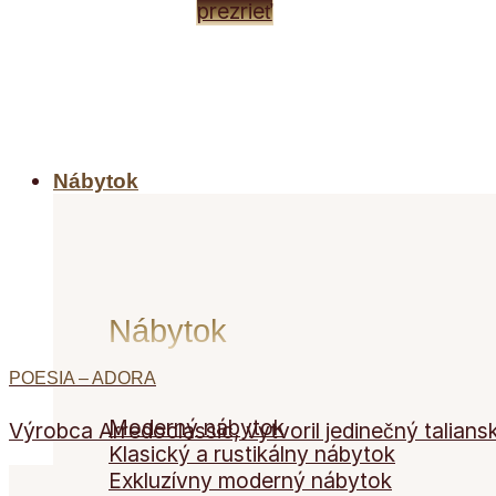
prezrieť
Nábytok
Nábytok
POESIA – ADORA
Moderný nábytok
Výrobca Arredoclassic, vytvoril jedinečný talians
Klasický a rustikálny nábytok
Exkluzívny moderný nábytok