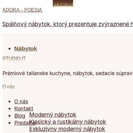
prezrieť
ADORA – POESIA
Spálňový nábytok, ktorý prezentuje zvýraznené hra
Nábytok
STUDIO.IT
Prémiové talianske kuchyne, nábytok, sedacie súpravy
Nábytok
O nás
O nás
Kontakt
Moderný nábytok
Blog
Klasický a rustikálny nábytok
Predajne
Exkluzívny moderný nábytok