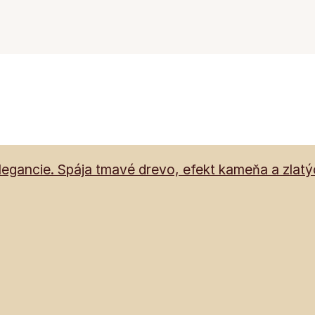
egancie. Spája tmavé drevo, efekt kameňa a zlatých