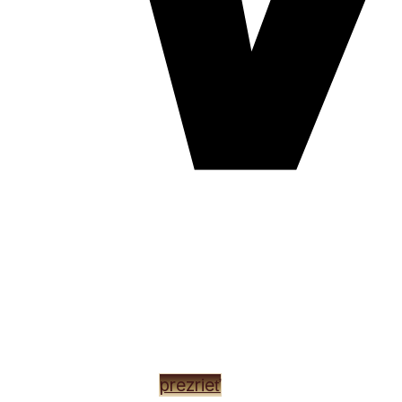
EXKLUZÍVNY NÁBYTOK F
prezrieť