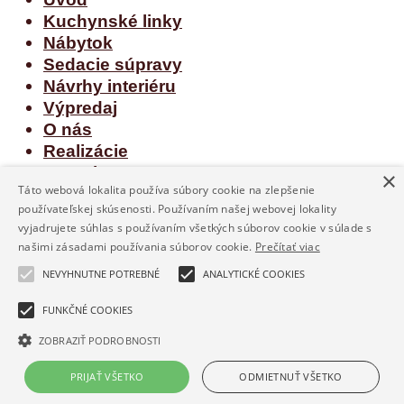
Kuchynské linky
Nábytok
Sedacie súpravy
Návrhy interiéru
Výpredaj
O nás
Realizácie
Kontakt
×
Táto webová lokalita používa súbory cookie na zlepšenie
používateľskej skúsenosti. Používaním našej webovej lokality
Prihlásenie
vyjadrujete súhlas s používaním všetkých súborov cookie v súlade s
našimi zásadami používania súborov cookie.
Prečítať viac
Používateľské meno alebo e-mailová adresa
*
NEVYHNUTNE POTREBNÉ
ANALYTICKÉ COOKIES
FUNKČNÉ COOKIES
Heslo
*
ZOBRAZIŤ PODROBNOSTI
Zapamätať si ma
Prihlásiť
PRIJAŤ VŠETKO
ODMIETNUŤ VŠETKO
Zabudli ste heslo?