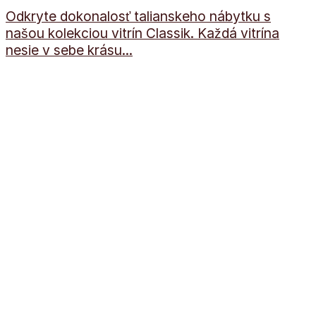
Odkryte dokonalosť talianskeho nábytku s
našou kolekciou vitrín Classik. Každá vitrína
nesie v sebe krásu...