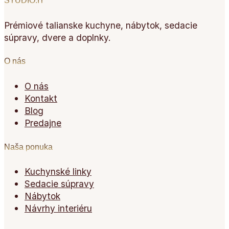
STUDIO.IT
Prémiové talianske kuchyne, nábytok, sedacie
súpravy, dvere a doplnky.
O nás
O nás
Kontakt
Blog
Predajne
Naša ponuka
Kuchynské linky
Sedacie súpravy
Nábytok
Návrhy interiéru