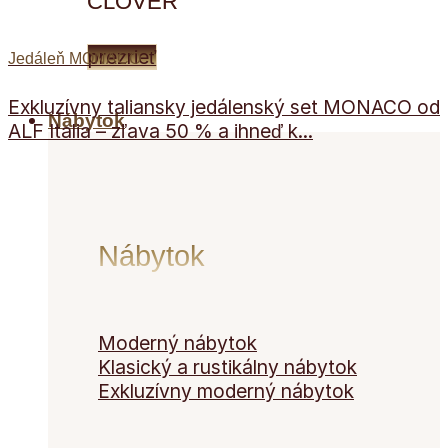
CLOVER
prezrieť
Jedáleň MONACO
Exkluzívny taliansky jedálenský set MONACO od
Nábytok
ALF Italia – zľava 50 % a ihneď k...
Nábytok
Moderný nábytok
Klasický a rustikálny nábytok
Exkluzívny moderný nábytok