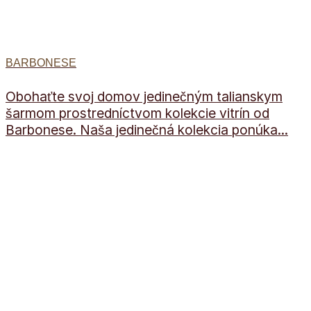
BARBONESE
Obohaťte svoj domov jedinečným talianskym
šarmom prostredníctvom kolekcie vitrín od
Barbonese. Naša jedinečná kolekcia ponúka...