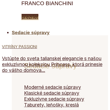
FRANCO BIANCHINI
prezrieť
Sedacie súpravy
VITRÍNY PASSIONI
Vstúpte do sveta talianskej elegancie s našou
exkluzívnou kolekciou Princess, ktorá prinesie
Sedacie súpravy
do vášho domova...
Moderné sedacie súpravy
Klasické sedacie súpravy
Exkluzívne sedacie súpravy
Taburety, leňošky, kreslá