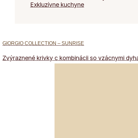
Exkluzívne kuchyne
GIORGIO COLLECTION – SUNRISE
Zvýraznené krivky c kombinácii so vzácnymi dyham