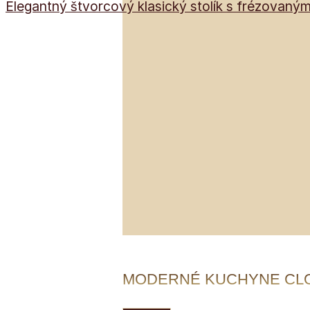
Elegantný štvorcový klasický stolík s frézovanými
MODERNÉ KUCHYNE CL