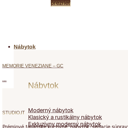
prezrieť
Nábytok
MEMORIE VENEZIANE – GC
...
Nábytok
Moderný nábytok
STUDIO.IT
Klasický a rustikálny nábytok
Exkluzívny moderný nábytok
Prémiové talianske kuchyne, nábytok, sedacie súpravy