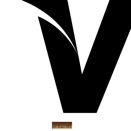
EXKLUZÍVNY NÁBYTOK F
prezrieť