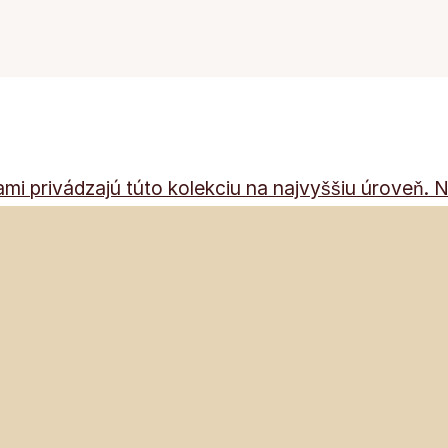
i privádzajú túto kolekciu na najvyššiu úroveň. N