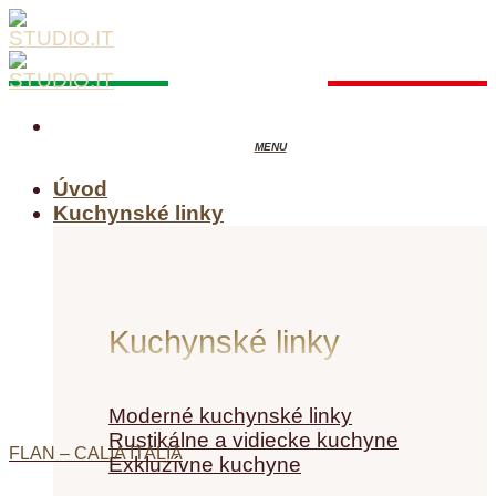
Skip
to
content
Úvod
Kuchynské linky
Kuchynské linky
Moderné kuchynské linky
Rustikálne a vidiecke kuchyne
FLAN – CALIA ITALIA
Exkluzívne kuchyne