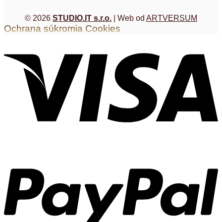
© 2026
STUDIO.IT s.r.o.
| Web od
ARTVERSUM
Ochrana súkromia
Cookies