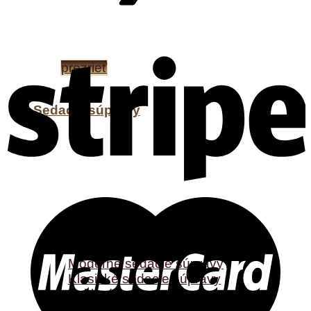
EXKLUZÍVNY NÁBYTOK
FRANCO BIANCHINI
prezrieť
Sedacie súpravy
Sedacie súpravy
Moderné sedacie súpravy
Klasické sedacie súpravy
Exkluzívne sedacie súpravy
Taburety, leňošky, kreslá