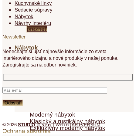
MODERNÉ KUCHYNE
Kuchynské linky
Sedacie súpravy
CLOVER
Nábytok
Návrhy interiéru
prezrieť
Newsletter
Nábytok
Nenechajte si ujsť najnovšie informácie zo sveta
interiérového dizajnu a nové produkty v našej ponuke.
Zaregistrujte sa na odber noviniek.
Nábytok
Moderný nábytok
Klasický a rustikálny nábytok
© 2026
STUDIO.IT s.r.o.
| Web od
ARTVERSUM
Exkluzívny moderný nábytok
Ochrana súkromia