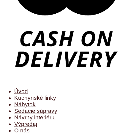
Úvod
Kuchynské linky
Nábytok
Sedacie súpravy
Návrhy interiéru
Výpredaj
O nás