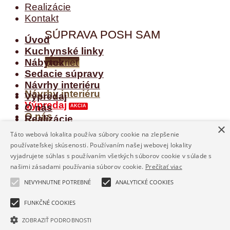
Realizácie
MODERNÁ SEDACIA
Kontakt
SÚPRAVA POSH SAM
Úvod
Kuchynské linky
Nábytok
prezrieť
Sedacie súpravy
Návrhy interiéru
Návrhy interiéru
Výpredaj
Výpredaj
O nás
O nás
Realizácie
×
Realizácie
Kontakt
Táto webová lokalita používa súbory cookie na zlepšenie
Kontakt
používateľskej skúsenosti. Používaním našej webovej lokality
Prihlásenie
vyjadrujete súhlas s používaním všetkých súborov cookie v súlade s
našimi zásadami používania súborov cookie.
Prečítať viac
Používateľské meno alebo e-mailová adresa
*
NEVYHNUTNE POTREBNÉ
ANALYTICKÉ COOKIES
FUNKČNÉ COOKIES
Heslo
*
ZOBRAZIŤ PODROBNOSTI