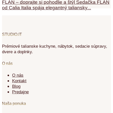
FLAN – doprajte si pohodlie a štýl Sedačka FLAN
od Calia Italia spája elegantný taliansky...
STUDIO.IT
Prémiové talianske kuchyne, nábytok, sedacie súpravy,
dvere a doplnky.
O nás
O nás
Kontakt
Blog
Predajne
Naša ponuka