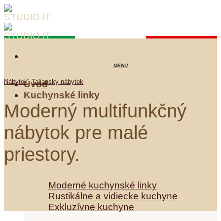
Skip
to
content
Nábytok
,
Taliansky nábytok
Úvod
Kuchynské linky
Moderný multifunkčný
nábytok pre malé
priestory.
Kuchynské linky
Moderné kuchynské linky
Rustikálne a vidiecke kuchyne
Exkluzívne kuchyne