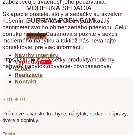
zabezpečuje trvácnosť jeho používania.
MODERNÁ SEDACIA
Sklápacie postele, stoly a sedačky sú skvelým
SÚPRAVA POSH SAM
riešením pre tých, ktorí chcú využiť každý
centimeter svojho obmedzeného priestoru. Celú
ponuku nábytku Casanova s pozrite v sekcii
prezrieť
moderného nábytku a taktiež nás neváhajte
kontaktovať pre viac informácií.
Návrhy interiéru
https://studio-it.sk/vsetky-produkty/moderny-
Výpredaj
nabytok,nabytok,obyvacie-izby/casanova/
O nás
Realizácie
Kontakt
STUDIO.IT
Prémiové talianske kuchyne, nábytok, sedacie súpravy,
dvere a doplnky.
O nás