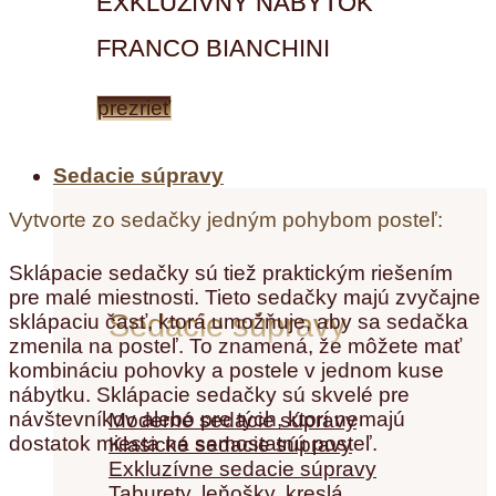
EXKLUZÍVNY NÁBYTOK
FRANCO BIANCHINI
prezrieť
Sedacie súpravy
Vytvorte zo sedačky jedným pohybom posteľ:
Sklápacie sedačky sú tiež praktickým riešením
pre malé miestnosti. Tieto sedačky majú zvyčajne
Sedacie súpravy
sklápaciu časť, ktorá umožňuje, aby sa sedačka
zmenila na posteľ. To znamená, že môžete mať
kombináciu pohovky a postele v jednom kuse
nábytku. Sklápacie sedačky sú skvelé pre
návštevníkov alebo pre tých, ktorí nemajú
Moderné sedacie súpravy
dostatok miesta na samostatnú posteľ.
Klasické sedacie súpravy
Exkluzívne sedacie súpravy
Taburety, leňošky, kreslá