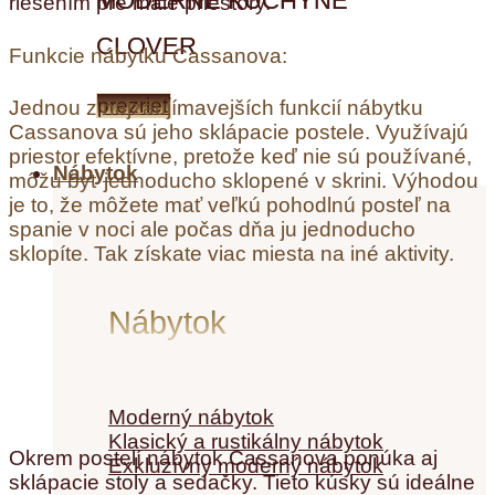
MODERNÉ KUCHYNE
riešením pre malé priestory.
CLOVER
Funkcie nábytku Cassanova:
prezrieť
Jednou z najzaujímavejších funkcií nábytku
Cassanova sú jeho sklápacie postele. Využívajú
priestor efektívne, pretože keď nie sú používané,
Nábytok
môžu byť jednoducho sklopené v skrini. Výhodou
je to, že môžete mať veľkú pohodlnú posteľ na
spanie v noci ale počas dňa ju jednoducho
sklopíte. Tak získate viac miesta na iné aktivity.
Nábytok
Moderný nábytok
Klasický a rustikálny nábytok
Okrem postelí nábytok Cassanova ponúka aj
Exkluzívny moderný nábytok
sklápacie stoly a sedačky. Tieto kúsky sú ideálne